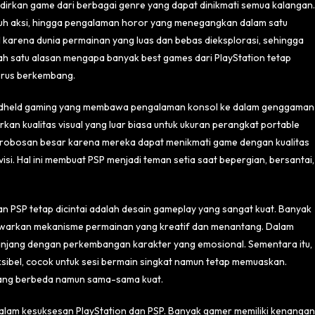
dirkan game dari berbagai genre yang dapat dinikmati semua kalangan.
uh aksi, hingga pengalaman horor yang menegangkan dalam satu
 karena dunia permainan yang luas dan bebas dieksplorasi, sehingga
lah satu alasan mengapa banyak best games dari PlayStation tetap
terus berkembang.
a handheld gaming yang membawa pengalaman konsol ke dalam genggaman
n kualitas visual yang luar biasa untuk ukuran perangkat portable
robosan besar karena mereka dapat menikmati game dengan kualitas
si. Hal ini membuat PSP menjadi teman setia saat bepergian, bersantai,
an PSP tetap dicintai adalah desain gameplay yang sangat kuat. Banyak
nawarkan mekanisme permainan yang kreatif dan menantang. Dalam
panjang dengan perkembangan karakter yang emosional. Sementara itu,
ibel, cocok untuk sesi bermain singkat namun tetap memuaskan.
 yang berbeda namun sama-sama kuat.
 dalam kesuksesan PlayStation dan PSP. Banyak gamer memiliki kenangan