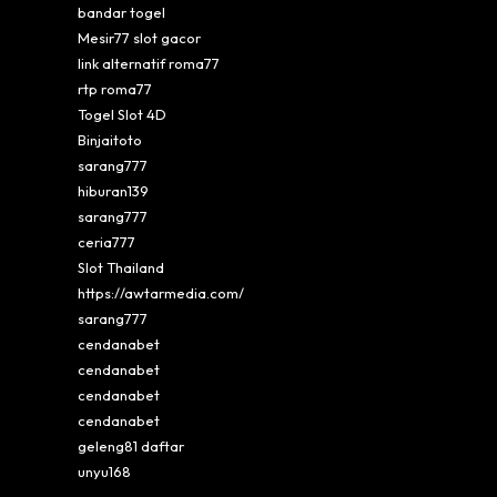
bandar togel
Mesir77 slot gacor
link alternatif roma77
rtp roma77
Togel Slot 4D
Binjaitoto
sarang777
hiburan139
sarang777
ceria777
Slot Thailand
https://awtarmedia.com/
sarang777
cendanabet
cendanabet
cendanabet
cendanabet
geleng81 daftar
unyu168