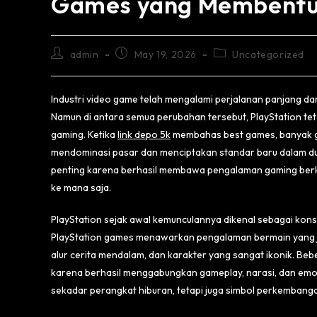
Games yang Membentu
admin
May 19, 2026
Uncategorized
Industri video game telah mengalami perjalanan panjang da
Namun di antara semua perubahan tersebut, PlayStation tet
gaming. Ketika
link depo 5k
membahas best games, banyak g
mendominasi pasar dan menciptakan standar baru dalam duni
penting karena berhasil membawa pengalaman gaming berkua
ke mana saja.
PlayStation sejak awal kemunculannya dikenal sebagai kon
PlayStation games menawarkan pengalaman bermain yang ja
alur cerita mendalam, dan karakter yang sangat ikonik. B
karena berhasil menggabungkan gameplay, narasi, dan emosi
sekadar perangkat hiburan, tetapi juga simbol perkembangan s