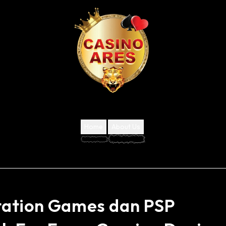
Home
About Us
tation Games dan PSP